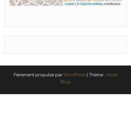
Leaflet
| ©
OpenStreetMap
contributors
Fièrement propulsé par
WordPress
|
Thème :
Head
Blog