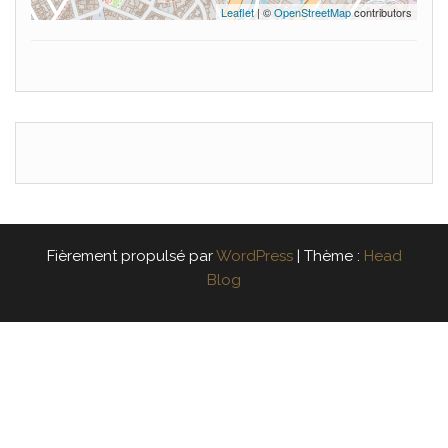
Leaflet
| ©
OpenStreetMap
contributors
Fièrement propulsé par
WordPress
|
Thème :
Head
Blog