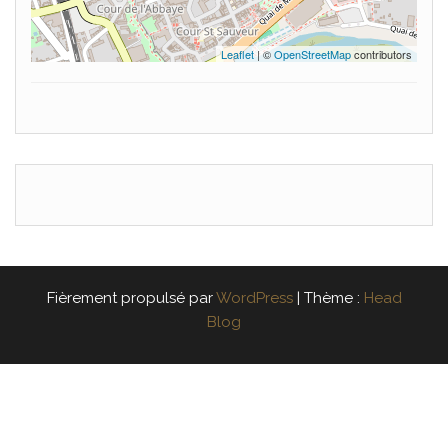
Leaflet
| ©
OpenStreetMap
contributors
Fièrement propulsé par
WordPress
|
Thème :
Head
Blog