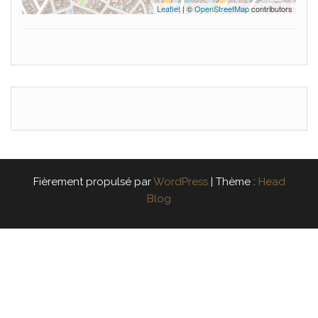
Leaflet
| ©
OpenStreetMap
contributors
Fièrement propulsé par
WordPress
|
Thème :
Head
Blog