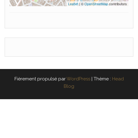
Leaflet
| ©
OpenStreetMap
contributors
Fièrement propulsé par
WordPress
|
Thème :
Head
Blog