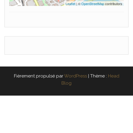
Leaflet
| ©
OpenStreetMap
contributors
Fièrement propulsé par
WordPress
|
Thème :
Head
Blog