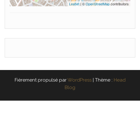
Leaflet
| ©
OpenStreetMap
contributors
Fièrement propulsé par
WordPress
|
Thème :
Head
Blog