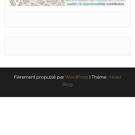
Leaflet
| ©
OpenStreetMap
contributors
Fièrement propulsé par
WordPress
|
Thème :
Head
Blog