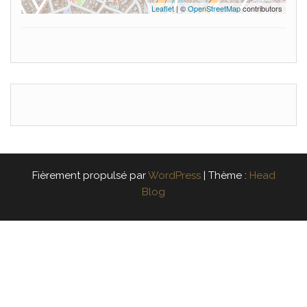
Leaflet
| ©
OpenStreetMap
contributors
Fièrement propulsé par
WordPress
|
Thème :
Head
Blog