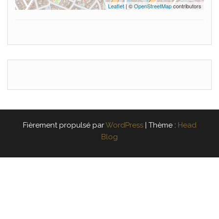
Leaflet
| ©
OpenStreetMap
contributors
Fièrement propulsé par
WordPress
|
Thème :
Head
Blog