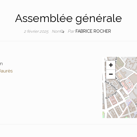
Assemblée générale
Par
FABRICE ROCHER
2 février 2025
Non
in
+
Jaurès
−