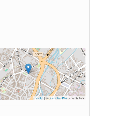
Leaflet
| ©
OpenStreetMap
contributors