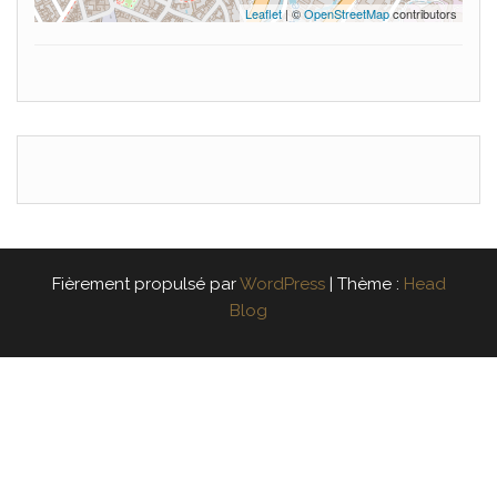
Leaflet
| ©
OpenStreetMap
contributors
Fièrement propulsé par
WordPress
|
Thème :
Head
Blog