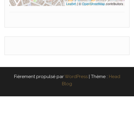
Leaflet
| ©
OpenStreetMap
contributors
Fièrement propulsé par
WordPress
|
Thème :
Head
Blog