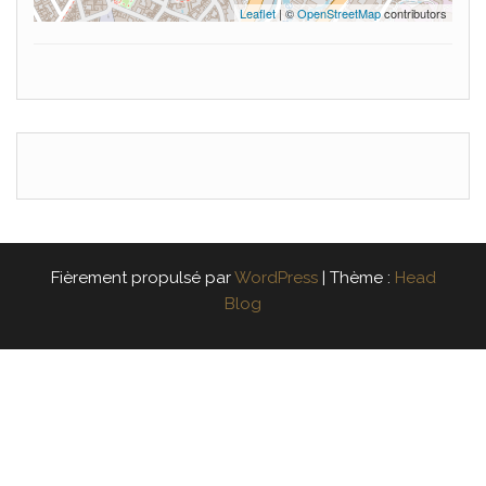
Leaflet
| ©
OpenStreetMap
contributors
Fièrement propulsé par
WordPress
|
Thème :
Head
Blog