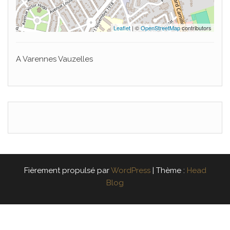
Leaflet
| ©
OpenStreetMap
contributors
A Varennes Vauzelles
Fièrement propulsé par
WordPress
|
Thème :
Head
Blog