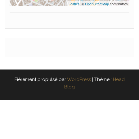
Leaflet
| ©
OpenStreetMap
contributors
Fièrement propulsé par
WordPress
|
Thème :
Head
Blog