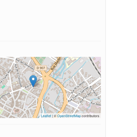
Leaflet
| ©
OpenStreetMap
contributors