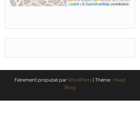
Leaflet
| ©
OpenStreetMap
contributors
Fièrement propulsé par
WordPress
|
Thème :
Head
Blog