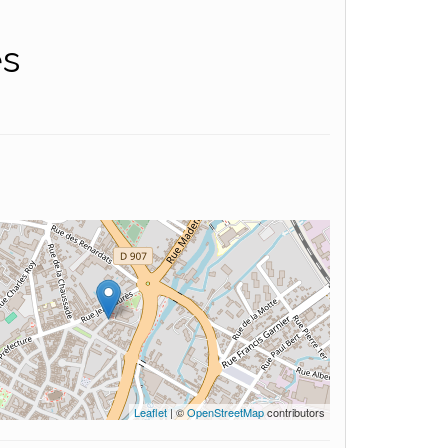
es
Leaflet
| ©
OpenStreetMap
contributors