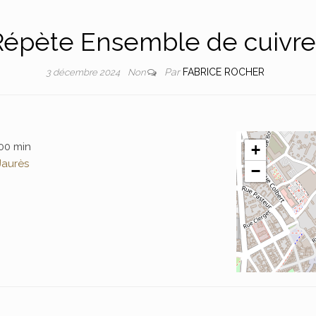
Répète Ensemble de cuivre
Par
FABRICE ROCHER
3 décembre 2024
Non
 00 min
+
Jaurès
−