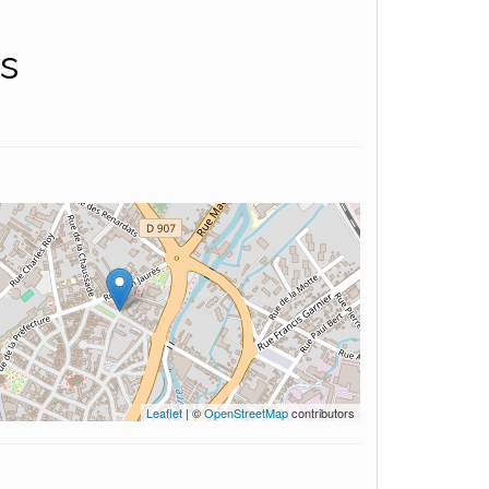
s
Leaflet
| ©
OpenStreetMap
contributors