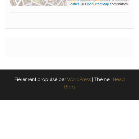
Leaflet
| ©
OpenStreetMap
contributors
Fièrement propulsé par
WordPress
|
Thème :
Head
Blog