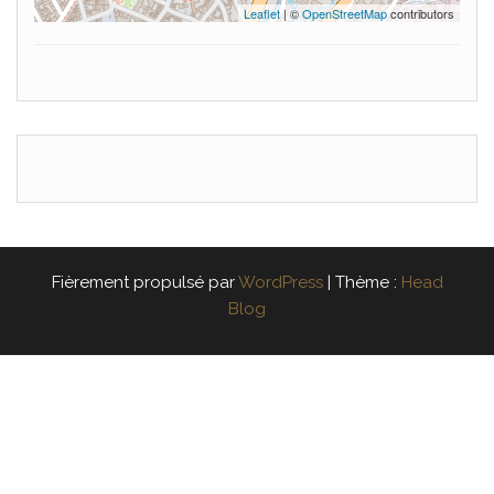
Leaflet
| ©
OpenStreetMap
contributors
Fièrement propulsé par
WordPress
|
Thème :
Head
Blog