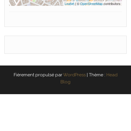
Leaflet
| ©
OpenStreetMap
contributors
Fièrement propulsé par
WordPress
|
Thème :
Head
Blog