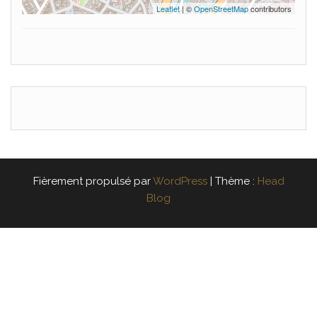
Leaflet
| ©
OpenStreetMap
contributors
Fièrement propulsé par
WordPress
|
Thème :
Head
Blog