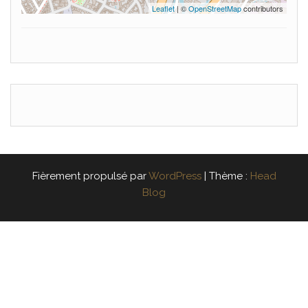
Leaflet
| ©
OpenStreetMap
contributors
Fièrement propulsé par
WordPress
|
Thème :
Head
Blog