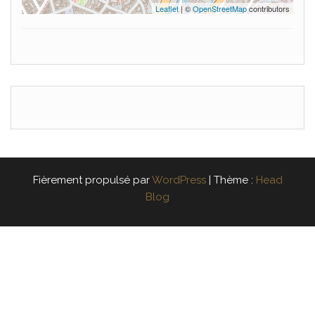
Leaflet
| ©
OpenStreetMap
contributors
Fièrement propulsé par
WordPress
|
Thème :
Head
Blog