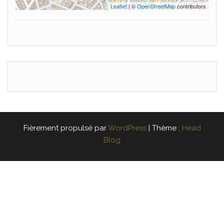
Leaflet
| ©
OpenStreetMap
contributors
Fièrement propulsé par
WordPress
|
Thème :
Head
Blog