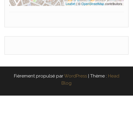
Leaflet
| ©
OpenStreetMap
contributors
Fièrement propulsé par
WordPress
|
Thème :
Head
Blog