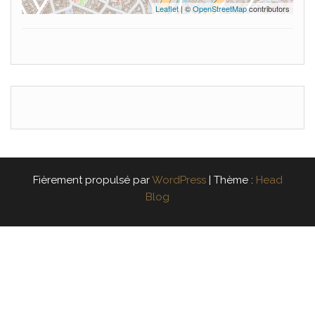
Leaflet
| ©
OpenStreetMap
contributors
Fièrement propulsé par
WordPress
|
Thème :
Head
Blog