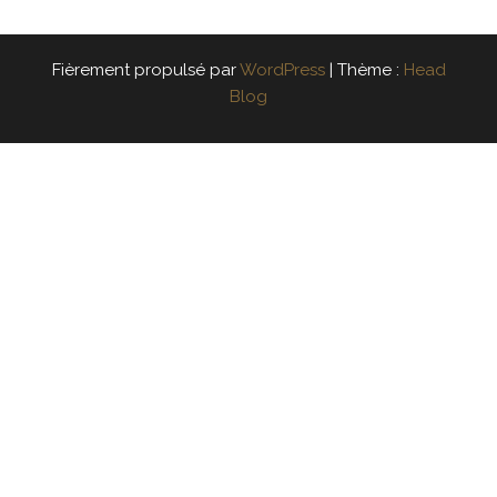
Fièrement propulsé par
WordPress
|
Thème :
Head
Blog