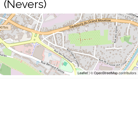
 (Nevers)
Leaflet
| ©
OpenStreetMap
contributors