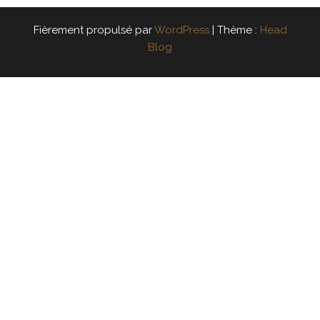
Fièrement propulsé par
WordPress
|
Thème :
Head
Blog