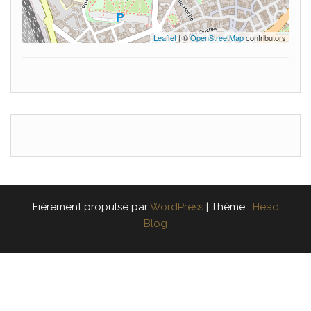
Leaflet
| ©
OpenStreetMap
contributors
Fièrement propulsé par
WordPress
|
Thème :
Head
Blog