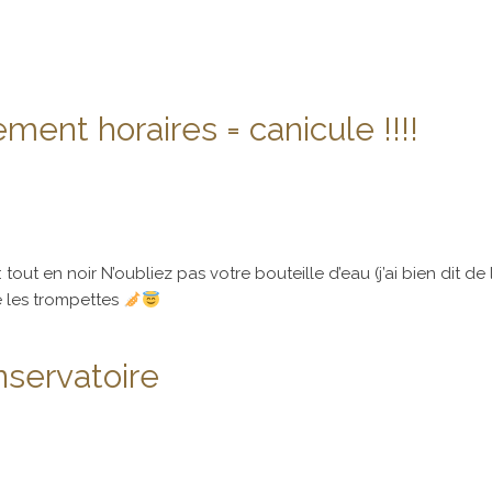
ent horaires = canicule !!!!
t en noir N’oubliez pas votre bouteille d’eau (j’ai bien dit de l
e les trompettes
nservatoire