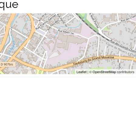
sque
Leaflet
| ©
OpenStreetMap
contributors