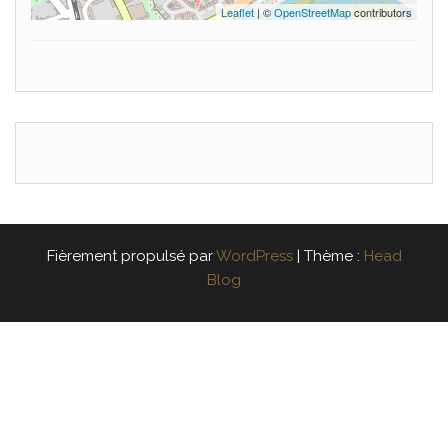
Leaflet
| ©
OpenStreetMap
contributors
Fièrement propulsé par
WordPress
|
Thème :
Head
Blog